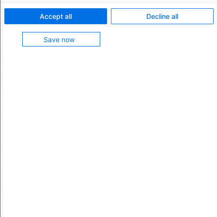
In Import Filing: ATLAS hinterlegen Sie die Bewilligung
Accept all
Decline all
für eine aktive Veredelung innerhalb der
Stammdaten
.
Save now
Öffnen Sie die
Bewilligungen
, dann gelangen Sie zum
Eintrag
Aktive Veredelung (AV)
. Über die Schaltfläche
Neu
in der Übersicht hinterlegen Sie eine neue
Bewilligung.