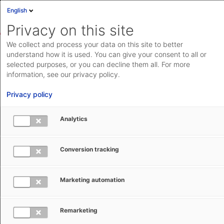
English
Anmelden
English
Privacy on this site
Deutsch
We collect and process your data on this site to better
AEB Help Center
Customs Management
Import Filing:
Cloud Status
understand how it is used. You can give your consent to all or
ATLAS
Stammdaten für Importe
selected purposes, or you can decline them all. For more
Community
information, see our privacy policy.
Dokumentation & Downloads
Privacy policy
API-
Analytics
Dokumentation
Anfrage einreichen
Bewilligungen aktive Veredelung (AV)
Conversion tracking
aeb.com
Natalie Veit
31. Mai 2024
Aktualisiert
Marketing automation
Für die aktive Veredelung benötigen Sie eine
Remarketing
Bewilligung AV
(IPO - inward processing procedure).