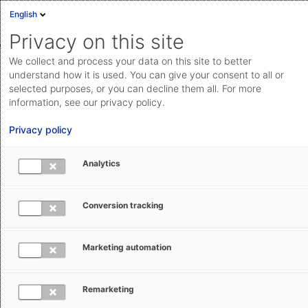
English
Anmelden
English
Privacy on this site
Deutsch
We collect and process your data on this site to better
Community
Meldungen aus Zoll und Exportkontrolle
Cloud Status
understand how it is used. You can give your consent to all or
selected purposes, or you can decline them all. For more
Help Center
information, see our privacy policy.
Dokumentation & Downloads
Privacy policy
Sanktionslisten: Aktualisierungen im
API-
Analytics
Februar 2025
Dokumentation
Anfrage einreichen
Conversion tracking
4 Per
Thomas
28. Februar 2025
aeb.com
Paulus
Bearbeitet
Marketing automation
Damit Sie täglich rechtssicher handeln können, liest
Remarketing
AEB jede Nacht über einen Datenservice die neuesten