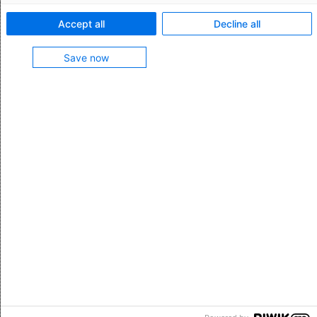
Abonnements
6
Accept all
Decline all
Save now
Zurück zum Seitenanfang
© AEB
2026
Impressum
Datenschutzerklärung