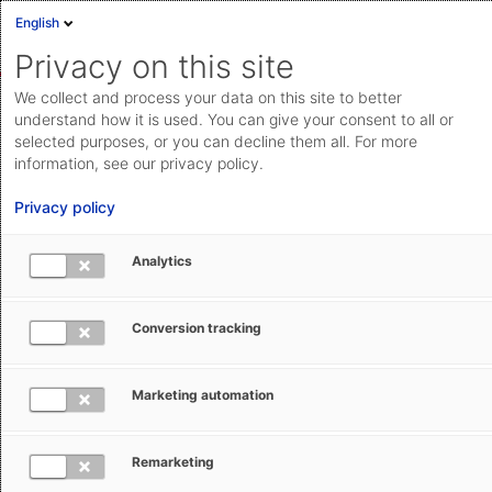
English
Anmelden
English
Privacy on this site
Deutsch
We collect and process your data on this site to better
Mario Koch
Cloud Status
understand how it is used. You can give your consent to all or
selected purposes, or you can decline them all. For more
Community
information, see our privacy policy.
Privat
Help Center
Privacy policy
Profil bearbeiten
Dokumentation & Downloads
Analytics
API-
Gesamtaktivitäten
21
Dokumentation
Conversion tracking
Letzte Aktivität
vor 2 Jahren
Anfrage einreichen
Folge ich
0 Benutzer
Marketing automation
aeb.com
Gefolgt von
0 Benutzer
Stimmen
1
Remarketing