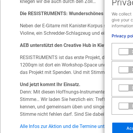
Priva
kriegen wir die auch durch den Zoll…
Die RESISTRUMENTS: Wunderschönes aus Waffensc
We collect 
give your c
Neben der E-Gitarre mit Kanister-Korpus sind bei dem
information
Violine, ein Schredder-Schlagzeug und ein Raketen-Cel
Privacy po
AEB unterstützt den Creative Hub in Kiew.
RESISTRUMENTS ist das erste Projekt, das am entsteh
1200qm ist dort ein Workshop-Space und Kunsttherap
das Projekt mit Spenden. Und mit Stimmen.
Und jetzt kommt Ihr Einsatz.
Denn: Mit diesen Hoffnungs-Instrumenten stimmen wi
Stimme… Wir laden Sie herzlich ein: Treffen Sie sich 
kennen, und gemeinsam üben und singen wir dann den 
Stimme nicht fehlen darf. Sind Sie dabei?
Alle Infos zur Aktion und die Termine unter aeb.com/s
Acc