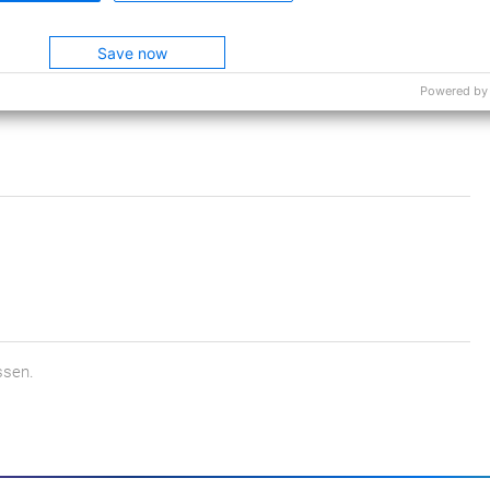
Save now
sicher: Das haben wir alles sorgfältig geprüft.
Powered by
ssen.