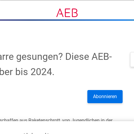
arre gesungen? Diese AEB-
ber bis 2024.
2 Per
eschaffen aus Raketenschrott, von Jugendlichen in der
und wir laden Sie gleich dazu ein. Und hoffentlich