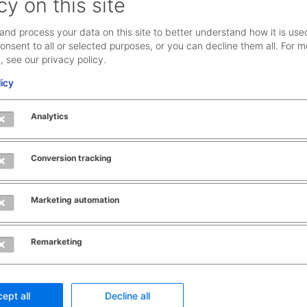
cy on this site
hrott.
and process your data on this site to better understand how it is use
onsent to all or selected purposes, or you can decline them all. For m
 ARTHELPS-Projekt im Oktober 2023 noch eine Stahl-
, see our privacy policy.
lo entstanden.
licy
Analytics
enden Creative Hub in Kiew umgesetzt wurde. Auf über
ie-Ausbildungszentrum im Aufbau. Und AEB unterstützt
Conversion tracking
Marketing automation
r eine Hoffnungs-Hymne an. Und dazu brauchen wir Ihre
mit vielen anderen, lernen Sie die RESISTRUMENTS live
Remarketing
Song der Hoffnung. Es entsteht ein Video, bei dem Ihre
ing
ept all
Decline all