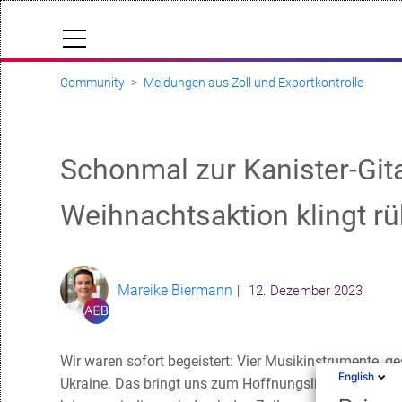
Community
Meldungen aus Zoll und Exportkontrolle
Cloud Status
Help Center
Schonmal zur Kanister-Git
Dokumentation & Downloads
API-Dokumentation
Weihnachtsaktion klingt rü
Anfrage einreichen
Folgen
aeb.com
Mareike Biermann
12. Dezember 2023
Wir waren sofort begeistert: Vier Musikinstrumente, g
English
Ukraine. Das bringt uns zum Hoffnungslieder-Singen – 