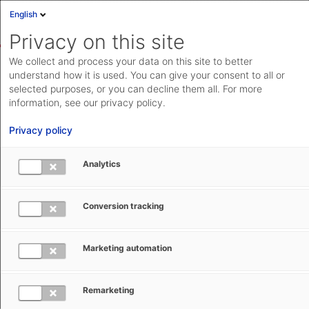
English
Anmelden
English
Privacy on this site
Deutsch
We collect and process your data on this site to better
Community
Meldungen aus Zoll und Exportkontrolle
Cloud Status
understand how it is used. You can give your consent to all or
selected purposes, or you can decline them all. For more
Help Center
information, see our privacy policy.
Dokumentation & Downloads
Privacy policy
Äthiopien: Importstopp für Verbrenner
API-
Analytics
Dokumentation
Eine 
Anfrage einreichen
Ruth
13. September 2024
Conversion tracking
Setzler
Bearbeitet
aeb.com
Marketing automation
Eine Verkehrswende im Schnellverfahren – das
vollzieht Äthiopien mit dem Importstopp von Autos mit
Benzin und Dieselmotoren. Seit dem 30. Januar 2024
Remarketing
dürfen in Äthiopien keine Fahrzeuge mit