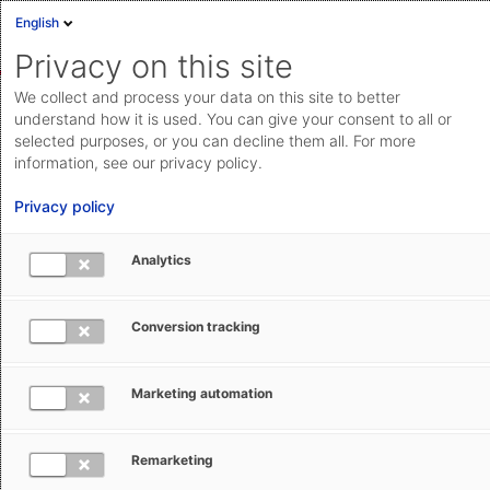
English
Anmelden
English
Privacy on this site
Deutsch
We collect and process your data on this site to better
Community
Meldungen aus Zoll und Exportkontrolle
Cloud Status
understand how it is used. You can give your consent to all or
selected purposes, or you can decline them all. For more
Help Center
information, see our privacy policy.
Dokumentation & Downloads
Privacy policy
Black Friday: Kostenlose Kurzüberblicke
API-
Analytics
buchen
Dokumentation
Anfrage einreichen
Conversion tracking
3 Per
Thomas
29. November 2024
aeb.com
Paulus
Bearbeitet
Marketing automation
Am Black Friday hoffen viele Menschen darauf,
Remarketing
besondere Angebote zu entdecken. Wir bieten Ihnen