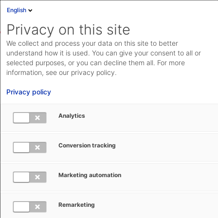
English
Anmelden
English
Privacy on this site
Deutsch
We collect and process your data on this site to better
AEB Help Center
Betriebsrelevante Informationen
Changes
Cloud Status
understand how it is used. You can give your consent to all or
& Updates
selected purposes, or you can decline them all. For more
Community
information, see our privacy policy.
Dokumentation & Downloads
Privacy policy
API-
Analytics
Dokumentation
Anfrage einreichen
Konfigurationsänderung nach
Conversion tracking
aeb.com
Aufforderung in SAP für Product
Classification Datencontent vornehmen
Marketing automation
Isabel Hecker
21. August 2025
Aktualisiert
Remarketing