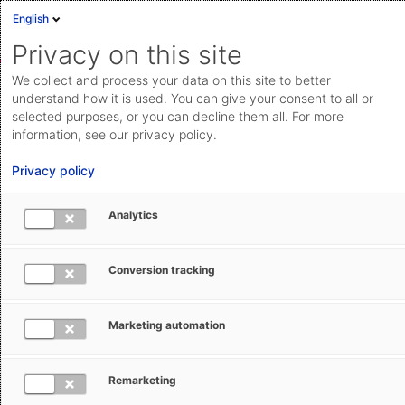
English
Anmelden
English
Privacy on this site
Deutsch
We collect and process your data on this site to better
AEB Help Center
Intralogistics & Supply Chain Collaboration
Cloud Status
understand how it is used. You can give your consent to all or
Carrier Connect
Versandaufträge abwickeln
selected purposes, or you can decline them all. For more
Community
information, see our privacy policy.
Dokumentation & Downloads
Privacy policy
API-
Analytics
Dokumentation
Anfrage einreichen
Druckertreiber-Troubleshooting
Conversion tracking
aeb.com
Petra Schöneberg
16. Juli 2025
Aktualisiert
Marketing automation
Remarketing
Plötzlicher Versatz, Fehlermeldung oder