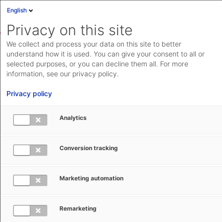
English
Anmelden
English
Privacy on this site
Deutsch
We collect and process your data on this site to better
AEB Help Center
Intralogistics & Supply Chain Collaboration
Cloud Status
understand how it is used. You can give your consent to all or
Fachliche Änderungen & Updates
selected purposes, or you can decline them all. For more
Community
information, see our privacy policy.
Dokumentation & Downloads
Privacy policy
API-
Analytics
Dokumentation
Anfrage einreichen
Neue Versandauftrags-Status in Carrier
Conversion tracking
aeb.com
Connect: Integration in
getShipments/synShipments-API
Marketing automation
Petra Schöneberg
9. Februar 2026
Aktualisiert
Remarketing