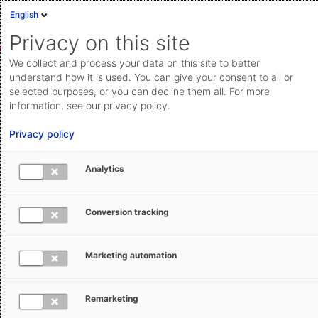
English
Anmelden
English
Privacy on this site
Deutsch
We collect and process your data on this site to better
Community
Meldungen aus Zoll und Exportkontrolle
Cloud Status
understand how it is used. You can give your consent to all or
selected purposes, or you can decline them all. For more
Help Center
information, see our privacy policy.
Dokumentation & Downloads
Privacy policy
CBAM-Bericht erstellen: Importdaten und
API-
Analytics
Standardwerte nutzen
Dokumentation
Anfrage einreichen
Conversion tracking
31 Pe
Kerstin
10. Januar 2024
aeb.com
Ullrich
Bearbeitet
Marketing automation
Spätestens zum 31. Januar 2024 müssen
Remarketing
Unternehmen, die CBAM-Waren aus Drittländern