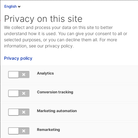
English
Anmelden
English
Privacy on this site
Deutsch
We collect and process your data on this site to better
AEB Help Center
Intralogistics & Supply Chain Collaboration
Cloud Status
understand how it is used. You can give your consent to all or
Fachliche Änderungen & Updates
selected purposes, or you can decline them all. For more
Community
information, see our privacy policy.
Dokumentation & Downloads
Privacy policy
API-
Analytics
Dokumentation
Anfrage einreichen
Releaseplanung und Changes für
Conversion tracking
aeb.com
Shipping & Versand
Marketing automation
Greta Antoniadis
11. Juni 2025
Aktualisiert
Remarketing