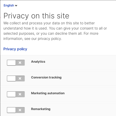
English
Anmelden
English
Privacy on this site
Deutsch
We collect and process your data on this site to better
AEB Help Center
Customs Management
Teilnehmer-
Cloud Status
understand how it is used. You can give your consent to all or
Informationen
selected purposes, or you can decline them all. For more
Community
information, see our privacy policy.
Dokumentation & Downloads
Privacy policy
API-
Analytics
Dokumentation
Anfrage einreichen
ATLAS-Info 0811/25 - Schnittstelle
Conversion tracking
aeb.com
NCTS und AES
Marketing automation
Natalie Veit
11. Juli 2025
Aktualisiert
Remarketing