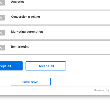
Analytics
angedruckt.
Beachten Sie, dass Sie für eine Mitteilung an die Ab
Conversion tracking
verwenden. Diese Mitteilung ist durch alle weiteren b
auch auf dem VBD angedruckt. Dieses Vorgehen ist fa
Marketing automation
Zur ATLAS-Info 0529/23
Remarketing
0
ept all
Decline all
War dieser Be
Save now
Ja
Powered by
0 von 0 fande