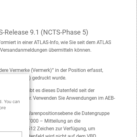
S-Release 9.1 (NCTS-Phase 5)
rmiert in einer ATLAS-Info, wie Sie seit dem ATLAS
in Versandanmeldungen übermitteln können.
ere Vermerke (Vermerk)“ in der Position erfasst,
okument (VBD) gedruckt wurde.
nstruktur gibt es dieses Datenfeld seit der
 5) nicht mehr. Verwenden Sie Anwendungen im AEB-
d. You can
.
ore
ndungs- und Warenpositionsebene die Datengruppe
er den Code „T000 – Mitteilung an die
eitextfeld mit 512 Zeichen zur Verfügung, um
eln. Dieses Datenfeld wird nicht auf dem VBD