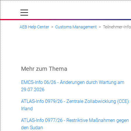
AEB Help Center
Customs Management
Teilnehmer-Inf
Cloud Status
Community
Dokumentation & Downloads
API-Dokumentation
Mehr zum Thema
Anfrage einreichen
EMCS-Info 06/26 - Änderungen durch Wartung am
29.07.2026
aeb.com
ATLAS-Info 0979/26 - Zentrale Zollabwicklung (CCE):
Irland
ATLAS-Info 0977/26 - Restriktive Maßnahmen gegen
den Sudan