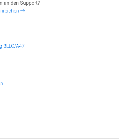
n an den Support?
inreichen
ng 3LLC/A47
en