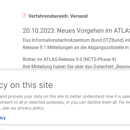
Verfahrensbereich: Versand
20.10.2023: Neues Vorgehen im ATLA
Das Informationstechnikzentrum Bund (ITZBund) info
Release 9.1 Mitteilungen an die Abgangszollstelle 
Bisher, im ATLAS-Release 9.0 (NCTS-Phase 4):
Ihre Mitteilung haben Sie über das Datenfeld „Besond
welche anschließend nicht auf das Versandbegleitd
cy on this site
Aufgrund grundlegender Änderungen an der Nachrichte
Umstellung auf das ATLAS-Release 9.1 (NCTS-Phase
and process your data on this site to better understand how it is use
Rechenzentrum, nutzen Sie bereits das neue Release
onsent to all or selected purposes, or you can decline them all. For m
Sie können nun auf der Sammelsendungs-, Einzelse
, see our privacy policy.
„Zusätzliche Informationen“ anmelden, sofern Sie hi
licy
Abgangszollstelle“ eintragen. Dann haben Sie ein Fr
Informationen an Ihre Abgangszollstelle zu übermitt