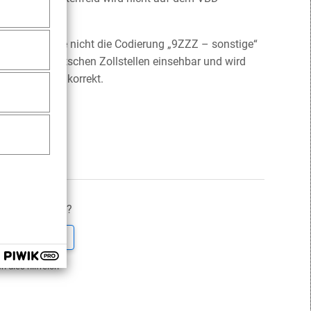
gangszollstelle nicht die Codierung „9ZZZ – sonstige“
eteiligten deutschen Zollstellen einsehbar und wird
chlich nicht korrekt.
itrag hilfreich?
Nein
n dies hilfreich