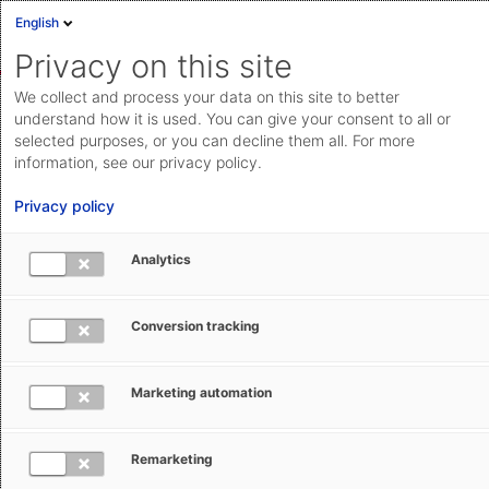
English
Anmelden
English
Privacy on this site
Deutsch
We collect and process your data on this site to better
AEB Help Center
Trade Compliance Management
Trade
Cloud Status
understand how it is used. You can give your consent to all or
Compliance Management On-Premises
selected purposes, or you can decline them all. For more
Community
information, see our privacy policy.
Dokumentation & Downloads
Privacy policy
API-
Analytics
Dokumentation
Anfrage einreichen
Import-Batch anpassen: Reguvis
Conversion tracking
aeb.com
(BANZ)-Datenservicedatei
Marketing automation
Andreas Föll
30. Juni 2025
Aktualisiert
Remarketing