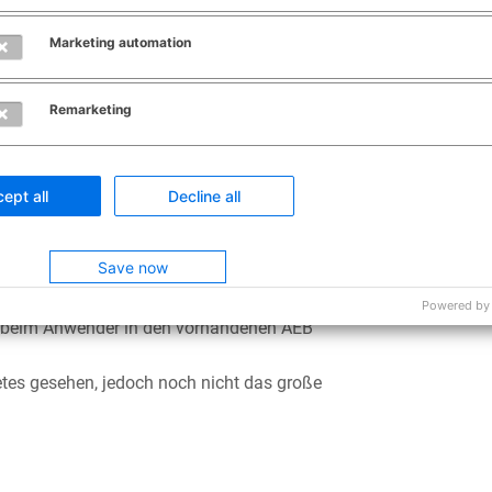
Marketing automation
Sortieren nach
Remarketing
0
ept all
Decline all
Save now
Powered by
.0 beim Anwender in den vorhandenen AEB
etes gesehen, jedoch noch nicht das große