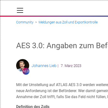
Community
Meldungen aus Zoll und Exportkontrolle
Cloud Status
Help Center
AES 3.0: Angaben zum Bef
Dokumentation & Downloads
API-Dokumentation
Folgen
Anfrage einreichen
Johannes Lieb
7. März 2023
aeb.com
Mit der Umstellung auf ATLAS AES 3.0 werden weitere
neue Anforderung ist der Beförderer. Wer damit gemein
Annahme der Zoll trifft, falls Sie das Feld nicht füllen, 
Definition des Zolls