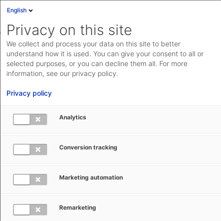
English
Anmelden
English
Privacy on this site
Deutsch
We collect and process your data on this site to better
AEB Help Center
Trade Compliance Management
Fachliche
Cloud Status
understand how it is used. You can give your consent to all or
Änderungen & Updates
selected purposes, or you can decline them all. For more
Community
information, see our privacy policy.
Dokumentation & Downloads
Privacy policy
API-
Analytics
Dokumentation
Anfrage einreichen
Releaseplanung und Changes für
Conversion tracking
aeb.com
License Management
Marketing automation
Greta Antoniadis
29. September 2025
Aktualisiert
Remarketing