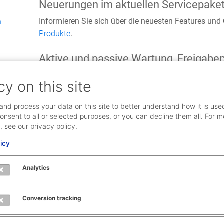
Neuerungen im aktuellen Servicepaket
Informieren Sie sich über die neuesten Features un
n
Produkte
.
Aktive und passive Wartung, Freigab
AEB-Software und beteiligte Komponenten unterlieg
cy on this site
Weiterentwicklungsprozess. Hier erfahren Sie mehr 
Neuerungen, Wartung, Freigaben und Unterstützung
and process your data on this site to better understand how it is use
onsent to all or selected purposes, or you can decline them all. For m
Übersicht über die Anwendungen/Ko
, see our privacy policy.
licy
vorherige
Anwendungen / Komponenten
Version
Analytics
Supplier Declaration Exchange
Conversion tracking
0