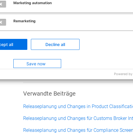
Marketing automation
War dieser Be
Remarketing
Ja
0 von 0 fande
ept all
Decline all
Save now
Haben Sie Frage
Anfrage e
Powered by
Verwandte Beiträge
Releaseplanung und Changes in Product Classificat
Releaseplanung und Changes für Customs Broker Int
Releaseplanung und Changes für Compliance Scree