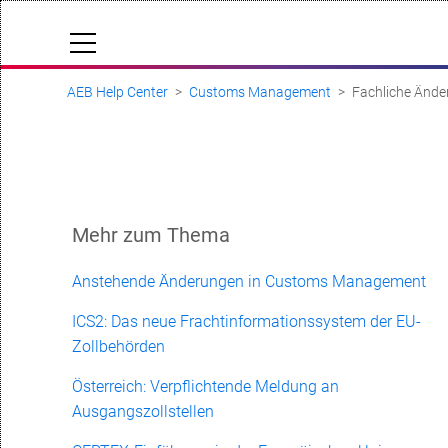
AEB Help Center
Customs Management
Fachliche Ände
Cloud Status
Community
Dokumentation & Downloads
API-Dokumentation
Mehr zum Thema
Anfrage einreichen
Anstehende Änderungen in Customs Management
aeb.com
ICS2: Das neue Frachtinformationssystem der EU-
Zollbehörden
Österreich: Verpflichtende Meldung an
Ausgangszollstellen