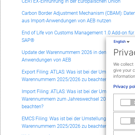
CERTEX-Einführung in der Europäischen Union
Carbon Border Adjustment Mechanism (CBAM): Date
aus Import-Anwendungen von AEB nutzen
End of Life von Customs Management 1.0 Add-on für
SAP®
English
Priva
Update der Warennummern 2026 in den
Anwendungen von AEB
We collect 
give your c
Export Filing: ATLAS: Was ist bei der Umstellung der
information
Warennummern 2025/2026 zu beachten?
Privacy po
Import Filing: ATLAS: Was ist bei der Umstellung der
Warennummern zum Jahreswechsel 2025/2026 zu
beachten?
EMCS Filing: Was ist bei der Umstellung der
Warennummern 2025/2026 zu beachten?