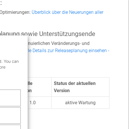
:
d Optimierungen:
Überblick über die Neuerungen aller
eplanung sowie Unterstützungsende
en einem kontinuierlichen Veränderungs- und
darüber:
Aktuelle Details zur Releaseplanung einsehen -
sende
.
d. You can
ore
mponenten
aktuelle
Status der aktuellen
Version
Version
1.0
aktive Wartung